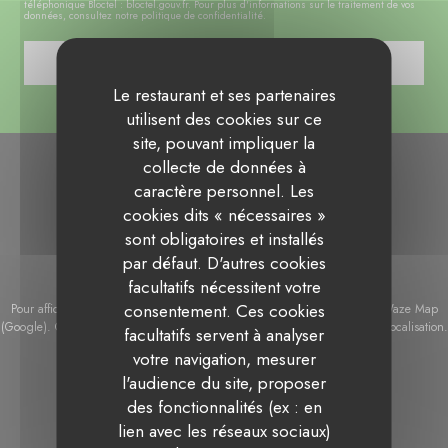
téléphonique Bloctel :
bloctel.gouv.fr
. Pour plus d'informations sur le traitement de vos
données, consultez notre
politique de confidentialité
.
Le restaurant et ses partenaires
utilisent des cookies sur ce
site, pouvant impliquer la
collecte de données à
caractère personnel. Les
cookies dits « nécessaires »
sont obligatoires et installés
par défaut. D'autres cookies
facultatifs nécessitent votre
consentement. Ces cookies
Pour afficher la carte interactive Waze, vous devez accepter les cookies Waze Map
(Google). Ces cookies peuvent collecter des données de navigation et de localisation.
facultatifs servent à analyser
Autoriser
votre navigation, mesurer
l'audience du site, proposer
des fonctionnalités (ex : en
lien avec les réseaux sociaux)