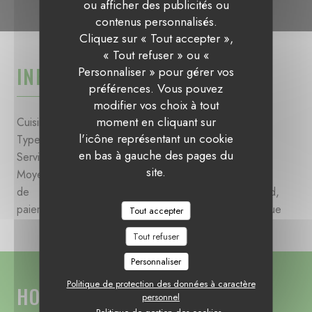
ou afficher des publicités ou
contenus personnalisés.
L’ADRESSE
Cliquez sur « Tout accepter »,
« Tout refuser » ou «
INFOS PRATIQUES
Personnaliser » pour gérer vos
préférences. Vous pouvez
modifier vos choix à tout
moment en cliquant sur
Cuisine
Fait maison, Produits frais
l'icône représentant un cookie
Type de restaurant
Restaurant de burgers & vins
en bas à gauche des pages du
Services
Privatisation, Climatisation, Terrasse
site.
Moyens
Ticket restaurant dématérialisé, Apple Pay,
de
Paiement Sans Contact, Eurocard/Mastercard,
paiement
Espèces, Visa, American Express, Carte Bleue
Tout accepter
Tout refuser
Personnaliser
Politique de protection des données à caractère
HORAIRES
personnel