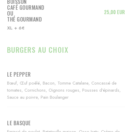
BOISSON
CAFÉ GOURMAND
25,00 EUR
OU
THÉ GOURMAND
XL + 6€
BURGERS AU CHOIX
LE PEPPER
Bœuf, Œuf poêlé, Bacon, Tomme Catalane, Concassé de
tomates, Cornichons, Oignons rouges, Pousses d'épinards,
Sauce au poivre, Pain Boulanger
LE BASQUE
Emincé de poulet, Ratatouille maison, Osso Iraty, Crème de