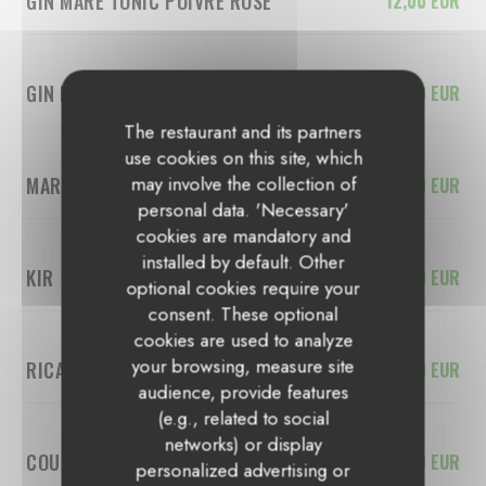
GIN MARE TONIC POIVRE ROSE
12,00 EUR
GIN BONALUMI TONIC
14,00 EUR
The restaurant and its partners
use cookies on this site, which
may involve the collection of
MARTINI TONIC
7,00 EUR
personal data. 'Necessary'
cookies are mandatory and
installed by default. Other
KIR
4,50 EUR
optional cookies require your
consent. These optional
cookies are used to analyze
your browsing, measure site
RICARD
3,50 EUR
audience, provide features
(e.g., related to social
networks) or display
COUPE DE CHAMPAGNE
9,00 EUR
personalized advertising or
L’ADRESSE