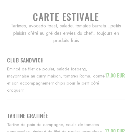
CARTE ESTIVALE
Tartines, avocado toast, salade, tomates burrata...petits
plaisirs d'été au gré des envies du chef...toujours en
produits frais
CLUB SANDWICH
Emincé de filet de poulet, salade iceberg,
17,00 EUR
mayonnaise au curry maison, tomates Roma, comté
et son accompagnement chips pour le petit côté
croquant
TARTINE GRATINÉE
Tartine de pain de campagne, coulis de tomates
17,00 EUR
concassées, émincé de filet de poulet, provolone