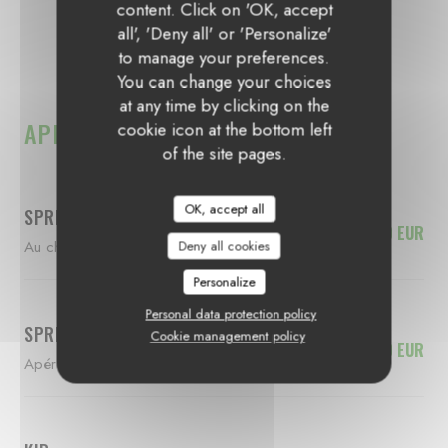
content. Click on 'OK, accept
all', 'Deny all' or 'Personalize'
NOS BOISSONS
to manage your preferences.
You can change your choices
at any time by clicking on the
APÉRITIFS
cookie icon at the bottom left
of the site pages.
OK, accept all
SPRITZ ST GERMAIN
13,00 EUR
Au champagne
Deny all cookies
Personalize
Personal data protection policy
SPRITZ
Cookie management policy
8,00 EUR
Apérol ou Campari